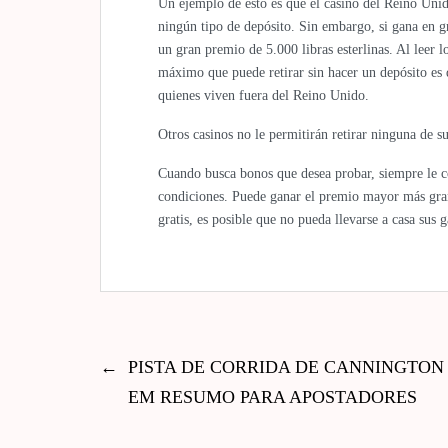
Un ejemplo de esto es que el casino del Reino Unid
ningún tipo de depósito. Sin embargo, si gana en g
un gran premio de 5.000 libras esterlinas. Al leer l
máximo que puede retirar sin hacer un depósito es 
quienes viven fuera del Reino Unido.
Otros casinos no le permitirán retirar ninguna de s
Cuando busca bonos que desea probar, siempre le c
condiciones. Puede ganar el premio mayor más grand
gratis, es posible que no pueda llevarse a casa sus 
←
PISTA DE CORRIDA DE CANNINGTO
EM RESUMO PARA APOSTADORES