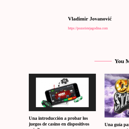
Vladimir Jovanović
https://pozoristejagodina.com
You M
Una introducción a probar los
juegos de casino en dispositivos
Una guía par