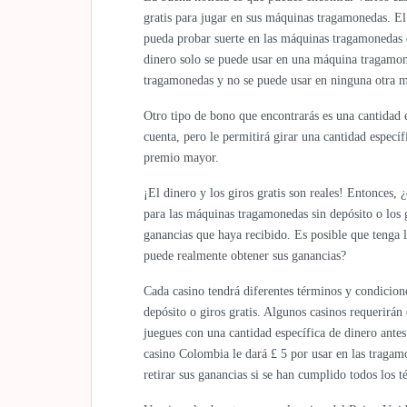
gratis para jugar en sus máquinas tragamonedas. El
pueda probar suerte en las máquinas tragamonedas q
dinero solo se puede usar en una máquina tragamone
tragamonedas y no se puede usar en ninguna otra 
Otro tipo de bono que encontrarás es una cantidad e
cuenta, pero le permitirá girar una cantidad especí
premio mayor.
¡El dinero y los giros gratis son reales! Entonces, 
para las máquinas tragamonedas sin depósito o los gi
ganancias que haya recibido. Es posible que tenga
puede realmente obtener sus ganancias?
Cada casino tendrá diferentes términos y condicion
depósito o giros gratis. Algunos casinos requerirán
juegues con una cantidad específica de dinero antes 
casino Colombi
a le dará £ 5 por usar en las traga
retirar sus ganancias si se han cumplido todos los 