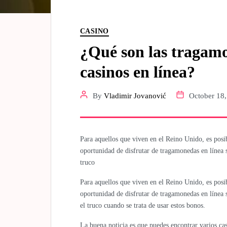
CASINO
¿Qué son las tragamo
casinos en línea?
By
Vladimir Jovanović
October 18
Para aquellos que viven en el Reino Unido, es posib
oportunidad de disfrutar de tragamonedas en línea s
truco
Para aquellos que viven en el Reino Unido, es posib
oportunidad de disfrutar de tragamonedas en línea s
el truco cuando se trata de usar estos bonos.
La buena noticia es que puedes encontrar varios ca