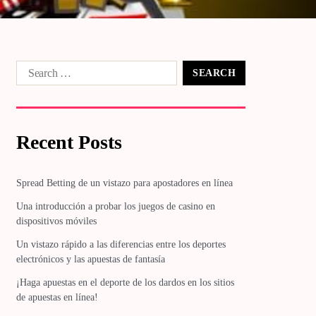
Recent Posts
Spread Betting de un vistazo para apostadores en línea
Una introducción a probar los juegos de casino en
dispositivos móviles
Un vistazo rápido a las diferencias entre los deportes
electrónicos y las apuestas de fantasía
¡Haga apuestas en el deporte de los dardos en los sitios
de apuestas en línea!